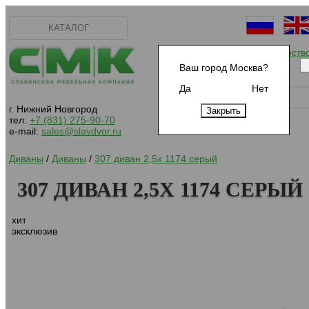
КАТАЛОГ
Начать сотрудничеств
Ваш город Москва?
Да
Нет
г. Нижний Новгород
тел:
+7 (831) 275-90-70
e-mail:
sales@slavdvor.ru
Диваны
/
Диваны
/
307 диван 2,5х 1174 серый
307 ДИВАН 2,5Х 1174 СЕРЫЙ
хит
эксклюзив