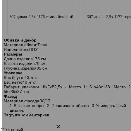
307 диван 2,5х 1176 темно-бежевый
307 диван 2,5х 1172 го
Обивка и декор
Материал обивки
Ткань
Наполнитель
ППУ
Размеры
Длина изделия
175 см.
Высота изделия
70 см.
Глубина изделия
85 см.
Упаковка
Вес брутто
43 кг кг.
Вес нетто
40 кг кг.
Габарит упаковки ШхГхВ
2,5х - Место 1: 61х43х138. Место 2
55х85х37. см.
Фасад
Материал фасада
ЛДСП
1 Высокие опоры. 2 Практичная обивка. 3 Универсальный
дизайн.
Загрузка комментариев...
307 кресло 1х 1174 серый
307 кресло 1х 1175 син
х 1174 серый