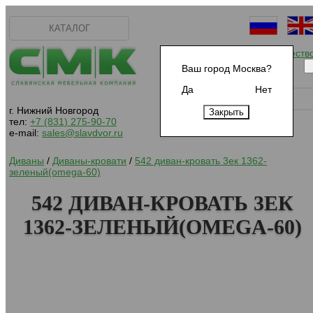
КАТАЛОГ
Начать сотрудничеств
Ваш город Москва?
Да
Нет
г. Нижний Новгород
тел:
+7 (831) 275-90-70
e-mail:
sales@slavdvor.ru
Диваны
/
Диваны-кровати
/
542 диван-кровать 3ек 1362-
зеленый(omega-60)
542 ДИВАН-КРОВАТЬ 3ЕК
1362-ЗЕЛЕНЫЙ(OMEGA-60)