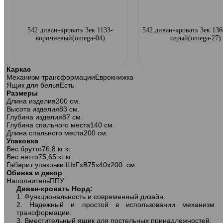
542 диван-кровать 3ек 1133-
542 диван-кровать 3ек 13
коричневый(omega-04)
серый(omega-27)
Каркас
Механизм трансформации
Еврокнижка
Ящик для белья
Есть
Размеры
Длина изделия
200 см.
Высота изделия
83 см.
Глубина изделия
87 см.
Глубина спального места
140 см.
Длина спального места
200 см.
Упаковка
Вес брутто
76,8 кг кг.
Вес нетто
75,65 кг кг.
Габарит упаковки ШхГхВ
75х40х200. см.
Обивка и декор
Наполнитель
ППУ
Диван-кровать Норд:
1. Функциональность и современный дизайн.
542 диван-кровать 2ек-1пф 194 сер
542 диван-кровать 2ек-1п
2. Надежный и простой в использовании механизм
трансформации.
3. Вместительный ящик для постельных принадлежностей.