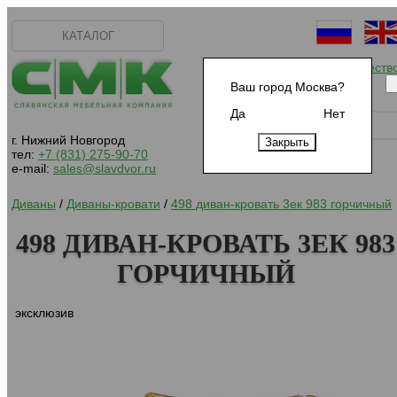
КАТАЛОГ
Начать сотрудничеств
Ваш город Москва?
Да
Нет
г. Нижний Новгород
тел:
+7 (831) 275-90-70
e-mail:
sales@slavdvor.ru
Диваны
/
Диваны-кровати
/
498 диван-кровать 3ек 983 горчичный
498 ДИВАН-КРОВАТЬ 3ЕК 983
ГОРЧИЧНЫЙ
эксклюзив