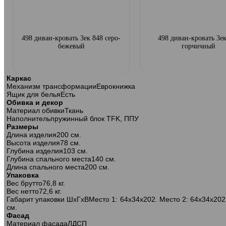
498 диван-кровать 3ек 848 серо-
498 диван-кровать 3ек
бежевый
горчичный
Каркас
Механизм трансформации
Еврокнижка
Ящик для белья
Есть
Обивка и декор
Материал обивки
Ткань
Наполнитель
пружинный блок TFK, ППУ
Размеры
Длина изделия
200 см.
Высота изделия
78 см.
Глубина изделия
103 см.
Глубина спального места
140 см.
Длина спального места
200 см.
Упаковка
Вес брутто
76,8 кг.
Вес нетто
72,6 кг.
Габарит упаковки ШхГхВ
Место 1: 64х34х202. Место 2: 64х34х202
см.
498 диван-кровать 3ек 988 синий
498 диван-кровать 3ек 987
Фасад
Материал фасада
ЛДСП