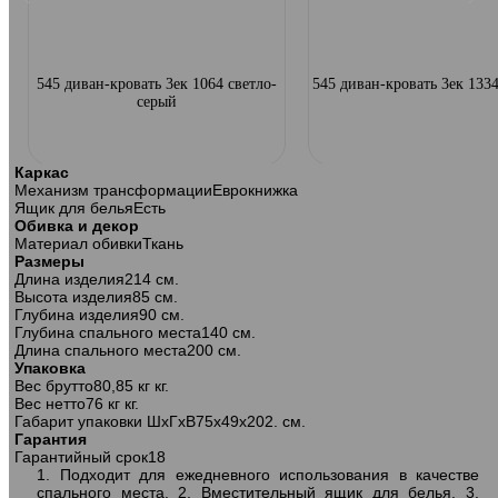
545 диван-кровать 3ек 1064 светло-
545 диван-кровать 3ек 133
серый
Каркас
Механизм трансформации
Еврокнижка
Ящик для белья
Есть
Обивка и декор
Материал обивки
Ткань
Размеры
Длина изделия
214 см.
Высота изделия
85 см.
Глубина изделия
90 см.
Глубина спального места
140 см.
Длина спального места
200 см.
Упаковка
Вес брутто
80,85 кг кг.
Вес нетто
76 кг кг.
Габарит упаковки ШхГхВ
75х49х202. см.
Гарантия
Гарантийный срок
18
1. Подходит для ежедневного использования в качестве
спального места. 2. Вместительный ящик для белья. 3.