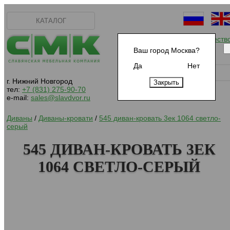
КАТАЛОГ
Начать сотрудничеств
Ваш город Москва?
Да
Нет
г. Нижний Новгород
тел:
+7 (831) 275-90-70
e-mail:
sales@slavdvor.ru
Диваны
/
Диваны-кровати
/
545 диван-кровать 3ек 1064 светло-
серый
545 ДИВАН-КРОВАТЬ 3ЕК
1064 СВЕТЛО-СЕРЫЙ