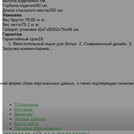
Высота изделия
85 см.
Глубина изделия
90 см.
Длина спального места
200 см.
Упаковка
Вес брутто
79,85 кг кг.
Вес нетто
75,1 кг кг.
Габарит упаковки ШхГхВ
202х76х48 см.
544 диван-кровать 3ек 901 Велутто
Гарантия
53
Гарантийный срок
18
1. Вместительный ящик для белья. 2. Современный дизайн. 3.
Загрузка комментариев...
544 диван-кровать 3ек 969 В
32
анной форме сбора персональных данных, а также подтверждаю ознаком
О Компании
Контакты
Вакансии
Личный кабинет
Карта сайта
Продажа оборудования