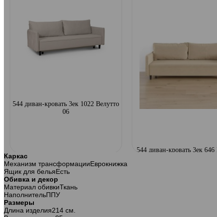
544 диван-кровать 3ек 1022 Велутто
06
544 диван-кровать 3ек 646
Каркас
18
Механизм трансформации
Еврокнижка
Ящик для белья
Есть
Обивка и декор
Материал обивки
Ткань
Наполнитель
ППУ
Размеры
Длина изделия
214 см.