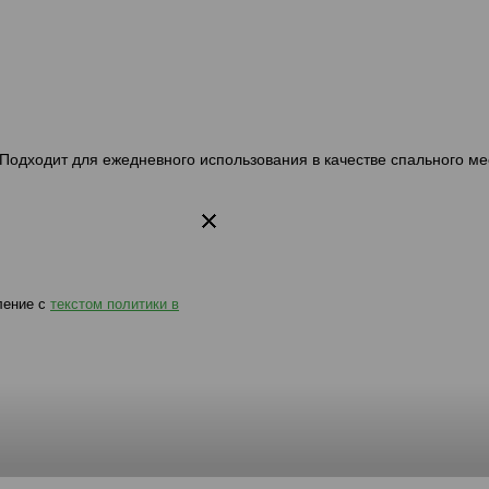
544 диван-кровать 3ек 996 Велутто
544 диван-кровать 3
52
06
 Подходит для ежедневного использования в качестве спального ме
елутто
ление с
текстом политики в