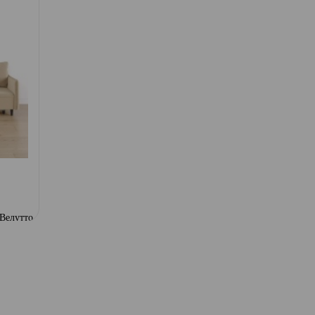
 Велутто
544 диван-кровать 3ек 865 Омега 26
544 диван-кровать
0