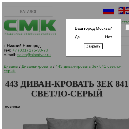
КАТАЛОГ
Начать сотрудничеств
Ваш город Москва?
Да
Нет
г. Нижний Новгород
тел:
+7 (831) 275-90-70
e-mail:
sales@slavdvor.ru
Диваны
/
Диваны-кровати
/
443 диван-кровать 3ек 841 светло-
серый
443 ДИВАН-КРОВАТЬ 3ЕК 841
СВЕТЛО-СЕРЫЙ
новинка