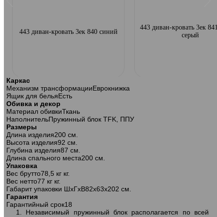
443 диван-кровать 3ек 841
443 диван-кровать 3ек 840 синий
серый
Каркас
Механизм трансформации
Еврокнижка
Ящик для белья
Есть
Обивка и декор
Материал обивки
Ткань
Наполнитель
Пружинный блок TFK, ППУ
Размеры
Длина изделия
200 см.
Высота изделия
92 см.
Глубина изделия
87 см.
Длина спального места
200 см.
Упаковка
Вес брутто
78,5 кг кг.
Вес нетто
77 кг кг.
Габарит упаковки ШхГхВ
82х63х202 см.
443 диван-кровать 3ек 968 серый
443 диван-кровать 3ек 840
Гарантия
Гарантийный срок
18
1. Независимый пружинный блок располагается по всей