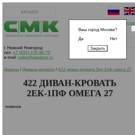
КАТАЛОГ
Начать сотрудничеств
Ваш город Москва?
Да
Нет
г. Нижний Новгород
тел:
+7 (831) 275-90-70
e-mail:
sales@slavdvor.ru
Диваны
/
Диваны-кровати
/
422 диван-кровать 2ек-1пф омега 27
422 ДИВАН-КРОВАТЬ
2ЕК-1ПФ ОМЕГА 27
новинка