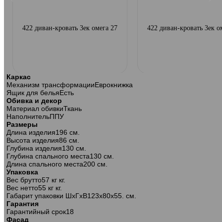
422 диван-кровать 3ек омега 27
422 диван-кровать 3ек о
Каркас
Механизм трансформации
Еврокнижка
Ящик для белья
Есть
Обивка и декор
Материал обивки
Ткань
Наполнитель
ППУ
Размеры
Длина изделия
196 см.
Высота изделия
86 см.
Глубина изделия
130 см.
Глубина спального места
130 см.
Длина спального места
200 см.
Упаковка
Вес брутто
57 кг кг.
Вес нетто
55 кг кг.
Габарит упаковки ШхГхВ
123х80х55. см.
Гарантия
422 диван-кровать 2ек-1пф омега 27
422 диван-кровать 2ек-1пф о
Гарантийный срок
18
Фасад