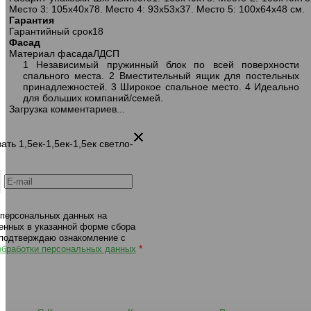
Место 3: 105х40х78. Место 4: 93х53х37. Место 5: 100х64х48 см.
292 диван-кровать 1,5ек-1,5ек-1,5пф
292 диван-кровать 1,5ек-1,5е
Гарантия
840 синий
966 светло-бежевый
Гарантийный срок
18
Фасад
Материал фасада
ЛДСП
1 Независимый пружинный блок по всей поверхности
спального места. 2 Вместительный ящик для постельных
принадлежностей. 3 Широкое спальное место. 4 Идеально
для больших компаний/семей.
Загрузка комментариев...
ать 1,5ек-1,5ек-1,5ек светло-
 персональных данных на
енных в указанной форме сбора
 подтверждаю ознакомление с
*
обработки персональных данных