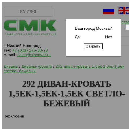
КАТАЛОГ
Начать сотрудничеств
Ваш город Москва?
Да
Нет
г. Нижний Новгород
тел:
+7 (831) 275-90-70
e-mail:
sales@slavdvor.ru
Диваны
/
Диваны-кровати
/
292 диван-кровать 1,5ек-1,5ек-1,5ек
светло- бежевый
292 ДИВАН-КРОВАТЬ
1,5ЕК-1,5ЕК-1,5ЕК СВЕТЛО-
БЕЖЕВЫЙ
эксклюзив