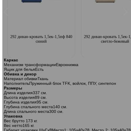
ф
292 диван-кровать 1,5ек-1,5пф 840
292 диван-кровать 1,5ек-1
синий
светло-бежевый
Каркас
Механизм трансформации
Еврокнижка
Ящик для белья
Есть
Обивка и декор
Материал обивки
Ткань
Наполнитель
Пружинный блок TFK, войлок, ППУ, синтепон
Размеры
Длина изделия
337 см.
Высота изделия
89 см.
Глубина изделия
95 см.
Глубина спального места
140 см.
Длина спального места
300 см.
Упаковка
Вес брутто
173 кг.
Вес нетто
165 кг.
Габарит упаковки ШхГхВ
Место1: 105х40х78. Место 2: 105х40х78