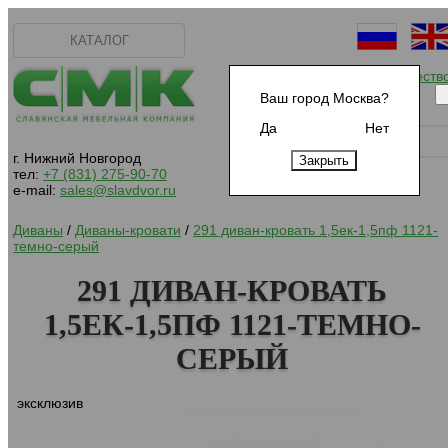
КАТАЛОГ
Начать сотрудничеств
Ваш город Москва?
Да
Нет
г. Нижний Новгород
тел:
+7 (831) 275-90-70
e-mail:
sales@slavdvor.ru
Диваны
/
Диваны-кровати
/
291 диван-кровать 1,5ек-1,5пф 1121-
темно-серый
291 ДИВАН-КРОВАТЬ
1,5ЕК-1,5ПФ 1121-ТЕМНО-
СЕРЫЙ
эксклюзив