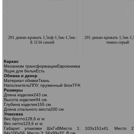
291 диван-кровать 1,5пф-1,5ек-1,5ек-
291 диван-кровать 1,5ек-1,
-
Б 1134 синий
темно-серый
Каркас
Механизм трансформации
Еврокнижка
Ящик для белья
Есть
Обивка и декор
Материал обивки
Ткань
Наполнитель
ППУ, пружинный блокTFK
Размеры
Длина изделия
243 см.
Высота изделия
94 см.
Глубина изделия
155 см.
Длина спального места
200 см.
Упаковка
Вес брутто
128,6 кг кг.
Вес нетто
123,6 кг кг.
Габарит упаковки ШхГхВ
Место 1: 103х151х41. Место 2
84х100х56. Место 3: 56х99х32. В см.