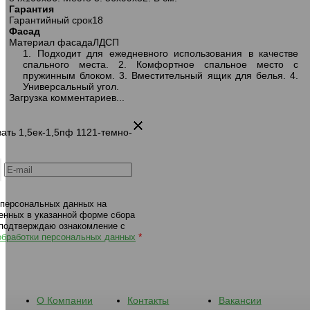
Гарантия
291 диван-кровать 1,5ек-1,5пф 1121-
291 диван-кровать 1,5ек-1,5п
Гарантийный срок
18
темно-серый
бежевый
Фасад
Материал фасада
ЛДСП
1. Подходит для ежедневного использования в качестве
спального места. 2. Комфортное спальное место с
пружинным блоком. 3. Вместительный ящик для белья. 4.
Универсальный угол.
Загрузка комментариев...
вать 1,5ек-1,5пф 1121-темно-
 персональных данных на
енных в указанной форме сбора
 подтверждаю ознакомление с
*
обработки персональных данных
О Компании
Контакты
Вакансии