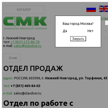
КАТАЛОГ
Начать сотрудничеств
Ваш город Москва?
Да
Нет
г. Нижний Новгород
тел:
+7 (831) 275-90-70
e-mail:
sales@slavdvor.ru
О нас
ОТДЕЛ ПРОДАЖ
адрес
:
РОССИЯ, 603096,
г. Нижний Новгород, ул. Торфяная, 43
469-84-03
тел
:
+7 (831)
e-mail:
sales@slavdvor.ru
Отдел по работе с