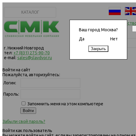
КАТАЛОГ
Начать сотрудничеств
Ваш город Москва?
Да
Нет
г. Нижний Новгород
тел:
+7 (831) 275-90-70
e-mail:
sales@slavdvor.ru
Войти на сайт
Пожалуйста, авторизуйтесь:
Логин:
Пароль:
Запомнить меня на этом компьютере
Забыли свой пароль?
Войти как пользователь
Вы можете войти на сайт, если вы зарегистрированы на одном из