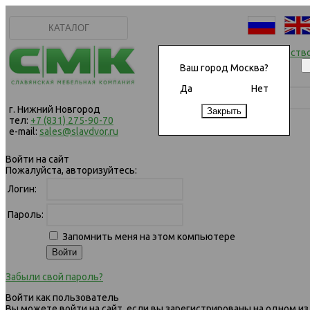
КАТАЛОГ
Начать сотрудничеств
Ваш город Москва?
Да
Нет
г. Нижний Новгород
тел:
+7 (831) 275-90-70
e-mail:
sales@slavdvor.ru
Войти на сайт
Пожалуйста, авторизуйтесь:
Логин:
Пароль:
Запомнить меня на этом компьютере
Забыли свой пароль?
Войти как пользователь
Вы можете войти на сайт, если вы зарегистрированы на одном из