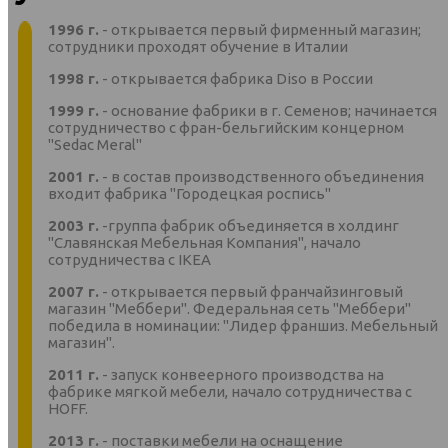
1996 г.
- открывается первый фирменный магазин;
сотрудники проходят обучение в Италии
1998 г.
- открывается фабрика Diso в России
1999 г.
- основание фабрики в г. Семенов; начинается
сотрудничество с фран-бельгийским концерном
"Sedac Meral"
2001 г.
- в состав производственного объединения
входит фабрика "Городецкая роспись"
2003 г.
-группа фабрик объединяется в холдинг
"Славянская Мебельная Компания", начало
сотрудничества с IKEA
2007 г.
- открывается первый франчайзинговый
магазин "Меббери". Федеральная сеть "Меббери"
победила в номинации: "Лидер франшиз. Мебельный
магазин".
2011 г.
- запуск конвеерного производства на
фабрике мягкой мебели, начало сотрудничества с
HOFF.
2013 г.
- поставки мебели на оснащение